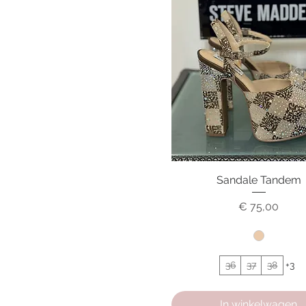
Sandale Tandem
Snel overzicht
Prijs
€ 75,00
36
37
38
+3
In winkelwagen