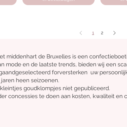
1
2
het midden
hart
de Bruxelles
is een confectieboet
an mode en de laatste trends, bieden wij een sca
gaand
geselecteerd
for
versterken
uw persoonlijke
 jaren heen
seizoenen.
kleintjes
goudklompjes
niet gepubliceerd.
er concessies te doen aan kosten, kwaliteit en 