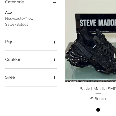
Categorie
Alle
Nouveauté/New
Sales/Soldes
Prijs
€ 40
€ 75
Couleur
Snee
36
Basket Maxilla SM
Snel overzicht
37
Prijs
€ 60,00
38
39
40