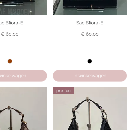
ac Bfiora-E
nel overzicht
Sac Bfiora-E
Snel overzicht
Prijs
Prijs
€ 60,00
€ 60,00
 winkelwagen
In winkelwagen
prix fou