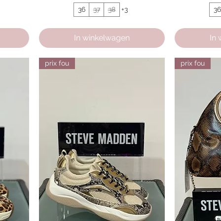
36
37
38
+3
3
In winkelwagen
In
prix fou
prix fou