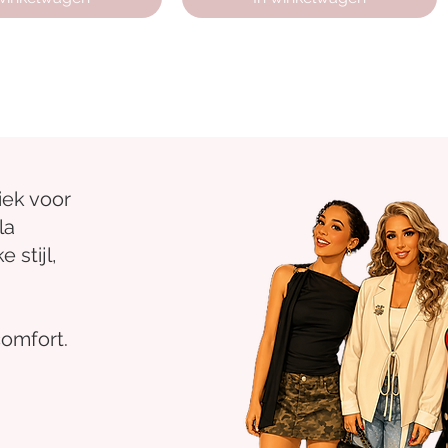
iek voor
la
 stijl,
comfort.