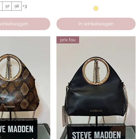
6
37
38
+3
 winkelwagen
In winkelwagen
prix fou