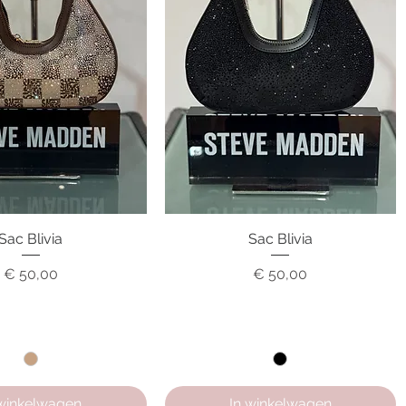
nel overzicht
Sac Blivia
Snel overzicht
Sac Blivia
Prijs
Prijs
€ 50,00
€ 50,00
 winkelwagen
In winkelwagen