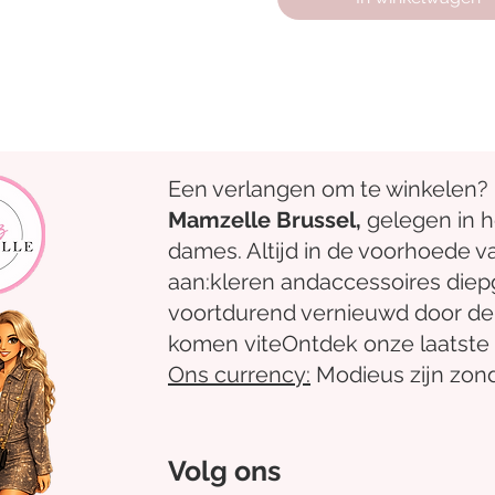
Een verlangen om te winkelen?
Mamzelle Brussel,
gelegen in 
dames. Altijd in de voorhoede v
aan:
kleren
and
accessoires
diep
voortdurend vernieuwd door de
komen
vite
Ontdek
onze laatste 
Ons
currency:
Modieus zijn zond
Volg ons