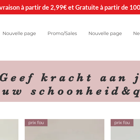
 Livraison à partir de 2,99€ et Gratuite à partir de 10
Nouvelle page
Promo/Sales
Nouvelle page
Ne
Geef kracht aan j
ouw schoonheid&q
prix fou
prix fou