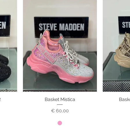
R
Basket Mistica
Snel overzicht
Bask
S
Prijs
€ 60,00