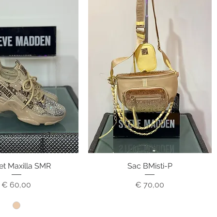
et Maxilla SMR
nel overzicht
Sac BMisti-P
Snel overzicht
Prijs
Prijs
€ 60,00
€ 70,00