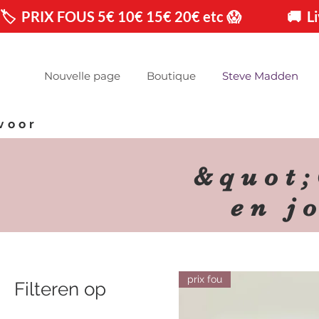
🏷️  PRIX FOUS 5€ 10€ 15€ 20€ etc 😱                🚚 
Nouvelle page
Boutique
Steve Madden
voor
&quot;
en j
prix fou
Filteren op