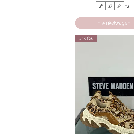
41
36
37
38
+3
In winkelwagen
prix fou