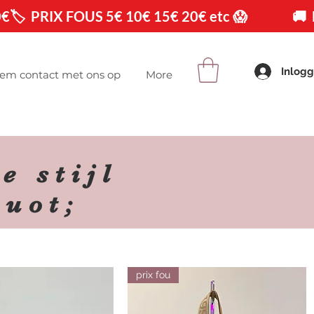
0€
Inlog
em contact met ons op
More
e stijl
uot;
prix fou