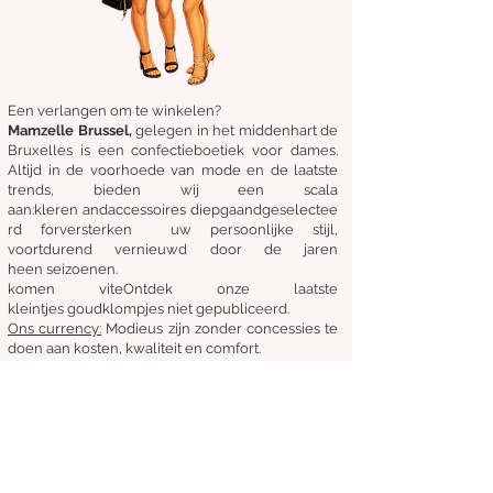
Een verlangen om te winkelen?
Mamzelle Brussel,
gelegen in het midden
hart
de
Bruxelles
is een confectieboetiek voor dames.
Altijd in de voorhoede van mode en de laatste
trends, bieden wij een scala
aan:
kleren
and
accessoires
diepgaand
geselectee
rd
for
versterken
uw persoonlijke stijl,
voortdurend vernieuwd door de jaren
heen
seizoenen.
komen
vite
Ontdek
onze laatste
kleintjes
goudklompjes
niet gepubliceerd.
Ons
currency:
Modieus zijn zonder concessies te
doen aan kosten, kwaliteit en comfort.
Algemene staat van verkoop
Retourneren en ruilen
Leveringen