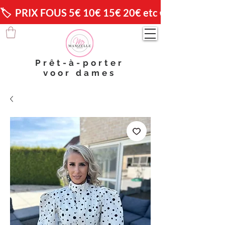
🏷️  PRIX FOUS 5€ 10€ 15€ 20€ etc 😱                🚚 
Prêt-à-porter
voor dames