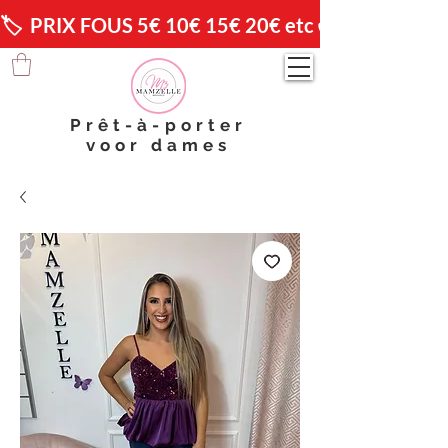
🏷️  PRIX FOUS 5€ 10€ 15€ 20€ etc 😱                🚚 
Prêt-à-porter
voor dames