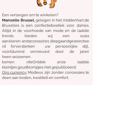
Een verlangen om te winkelen?
Mamzelle Brussel,
gelegen in het midden
hart
de
Bruxelles
is een confectieboetiek voor dames.
Altijd in de voorhoede van mode en de laatste
trends, bieden wij een scala
aan:
kleren
and
accessoires
diepgaand
geselectee
rd
for
versterken
uw persoonlijke stijl,
voortdurend vernieuwd door de jaren
heen
seizoenen.
komen
vite
Ontdek
onze laatste
kleintjes
goudklompjes
niet gepubliceerd.
Ons
currency:
Modieus zijn zonder concessies te
doen aan kosten, kwaliteit en comfort.
Algemene staat van verkoop
Retourneren en ruilen
Leveringen
Volg ons