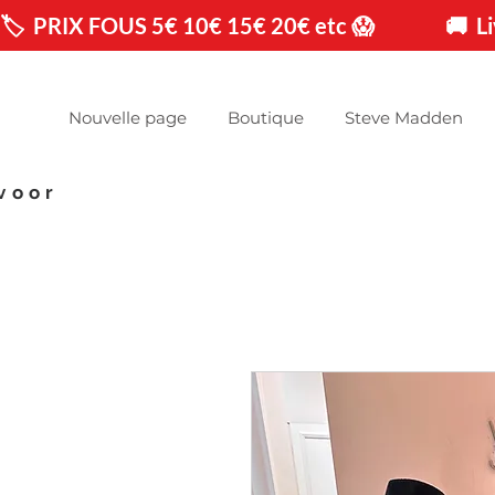
🏷️  PRIX FOUS 5€ 10€ 15€ 20€ etc 😱                🚚 
Nouvelle page
Boutique
Steve Madden
voor