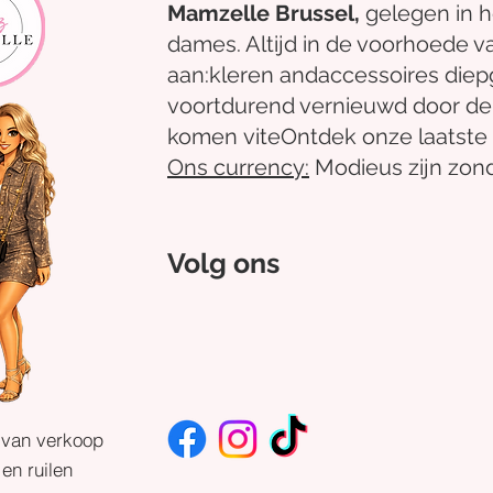
Mamzelle Brussel,
gelegen in 
dames. Altijd in de voorhoede v
aan:
kleren
and
accessoires
diep
voortdurend vernieuwd door de
komen
vite
Ontdek
onze laatste 
Ons
currency:
Modieus zijn zond
Volg ons
 van verkoop
en ruilen