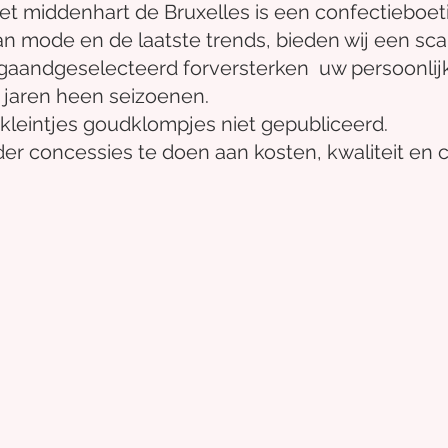
het midden
hart
de Bruxelles
is een confectieboet
an mode en de laatste trends, bieden wij een sca
gaand
geselecteerd
for
versterken
uw persoonlijke
 jaren heen
seizoenen.
kleintjes
goudklompjes
niet gepubliceerd.
er concessies te doen aan kosten, kwaliteit en 