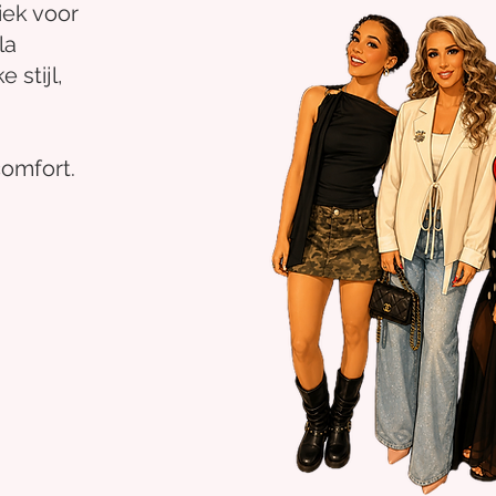
iek voor
la
 stijl,
comfort.