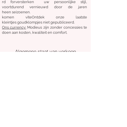
rd
for
versterken
uw persoonlijke stijl,
voortdurend vernieuwd door de jaren
heen
seizoenen.
komen
vite
Ontdek
onze laatste
kleintjes
goudklompjes
niet gepubliceerd.
Ons
currency:
Modieus zijn zonder concessies te
doen aan kosten, kwaliteit en comfort.
Algemene staat van verkoop
Retourneren en ruilen
Leveringen
Volg ons