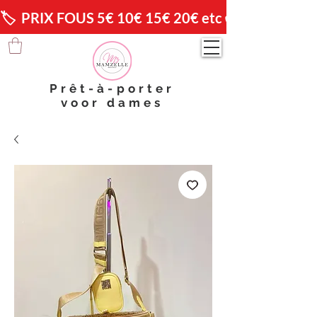
🏷️  PRIX FOUS 5€ 10€ 15€ 20€ etc 😱                🚚 
Prêt-à-porter
voor dames