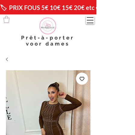
🏷️  PRIX FOUS 5€ 10€ 15€ 20€ etc 😱                🚚 
Prêt-à-porter
voor dames