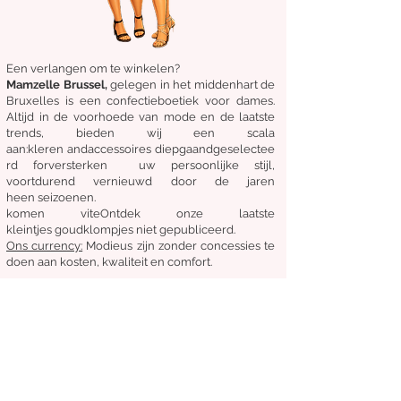
Een verlangen om te winkelen?
Mamzelle Brussel,
gelegen in het midden
hart
de
Bruxelles
is een confectieboetiek voor dames.
Altijd in de voorhoede van mode en de laatste
trends, bieden wij een scala
aan:
kleren
and
accessoires
diepgaand
geselectee
rd
for
versterken
uw persoonlijke stijl,
voortdurend vernieuwd door de jaren
heen
seizoenen.
komen
vite
Ontdek
onze laatste
kleintjes
goudklompjes
niet gepubliceerd.
Ons
currency:
Modieus zijn zonder concessies te
doen aan kosten, kwaliteit en comfort.
Algemene staat van verkoop
Retourneren en ruilen
Leveringen