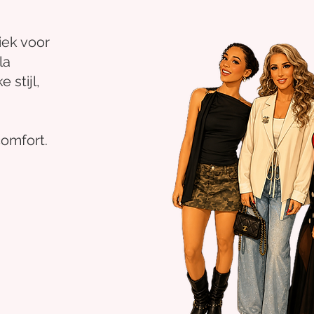
iek voor
la
 stijl,
comfort.