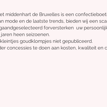
het midden
hart
de Bruxelles
is een confectieboet
an mode en de laatste trends, bieden wij een sca
gaand
geselecteerd
for
versterken
uw persoonlijke
 jaren heen
seizoenen.
kleintjes
goudklompjes
niet gepubliceerd.
er concessies te doen aan kosten, kwaliteit en 