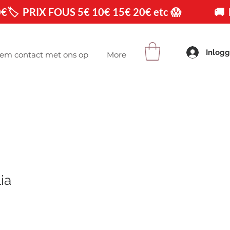
0€
Inlog
em contact met ons op
More
ia