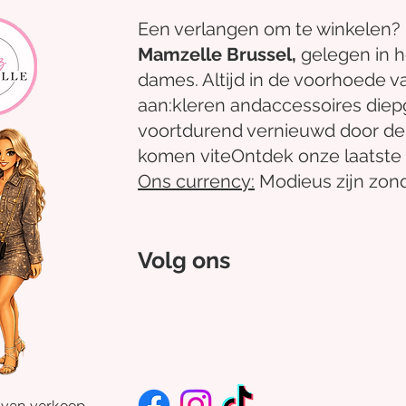
Een verlangen om te winkelen?
Mamzelle Brussel,
gelegen in 
dames. Altijd in de voorhoede v
aan:
kleren
and
accessoires
diep
voortdurend vernieuwd door de
komen
vite
Ontdek
onze laatste 
Ons
currency:
Modieus zijn zond
Volg ons
 van verkoop