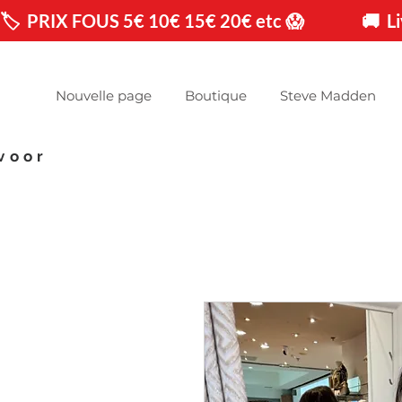
🏷️  PRIX FOUS 5€ 10€ 15€ 20€ etc 😱                🚚 
Nouvelle page
Boutique
Steve Madden
voor