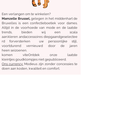
Een verlangen om te winkelen?
Mamzelle Brussel,
gelegen in het midden
hart
de
Bruxelles
is een confectieboetiek voor dames.
Altijd in de voorhoede van mode en de laatste
trends, bieden wij een scala
aan:
kleren
and
accessoires
diepgaand
geselectee
rd
for
versterken
uw persoonlijke stijl,
voortdurend vernieuwd door de jaren
heen
seizoenen.
komen
vite
Ontdek
onze laatste
kleintjes
goudklompjes
niet gepubliceerd.
Ons
currency:
Modieus zijn zonder concessies te
doen aan kosten, kwaliteit en comfort.
Algemene staat van verkoop
Retourneren en ruilen
Leveringen
Volg ons