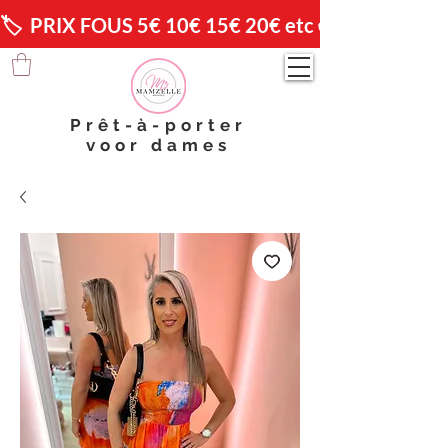
🏷️  PRIX FOUS 5€ 10€ 15€ 20€ etc 😱                🚚 
Prêt-à-porter
voor dames