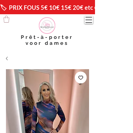
🏷️  PRIX FOUS 5€ 10€ 15€ 20€ etc 😱                🚚 
Prêt-à-porter
voor dames