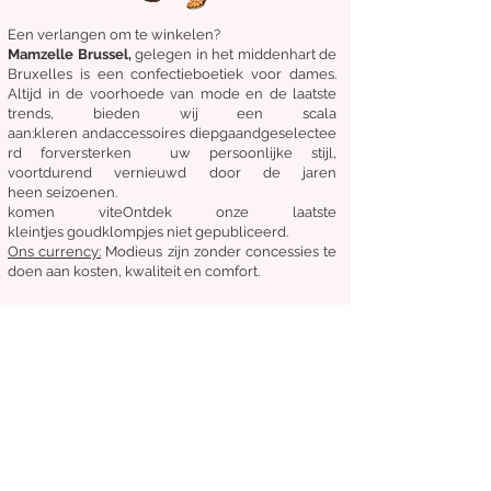
Een verlangen om te winkelen?
Mamzelle Brussel,
gelegen in het midden
hart
de
Bruxelles
is een confectieboetiek voor dames.
Altijd in de voorhoede van mode en de laatste
trends, bieden wij een scala
aan:
kleren
and
accessoires
diepgaand
geselectee
rd
for
versterken
uw persoonlijke stijl,
voortdurend vernieuwd door de jaren
heen
seizoenen.
komen
vite
Ontdek
onze laatste
kleintjes
goudklompjes
niet gepubliceerd.
Ons
currency:
Modieus zijn zonder concessies te
doen aan kosten, kwaliteit en comfort.
Algemene staat van verkoop
Retourneren en ruilen
Leveringen
Volg ons