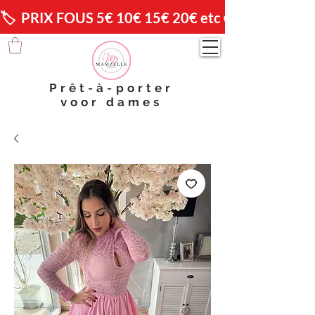
🏷️  PRIX FOUS 5€ 10€ 15€ 20€ etc 😱                🚚 
Prêt-à-porter
voor dames