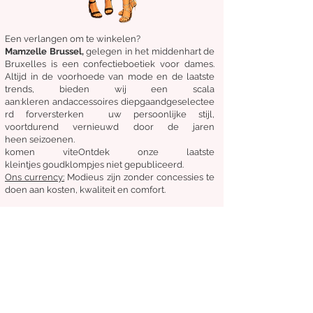
Een verlangen om te winkelen?
Mamzelle Brussel,
gelegen in het midden
hart
de
Bruxelles
is een confectieboetiek voor dames.
Altijd in de voorhoede van mode en de laatste
trends, bieden wij een scala
aan:
kleren
and
accessoires
diepgaand
geselectee
rd
for
versterken
uw persoonlijke stijl,
voortdurend vernieuwd door de jaren
heen
seizoenen.
komen
vite
Ontdek
onze laatste
kleintjes
goudklompjes
niet gepubliceerd.
Ons
currency:
Modieus zijn zonder concessies te
doen aan kosten, kwaliteit en comfort.
Algemene staat van verkoop
Retourneren en ruilen
Leveringen
Volg ons