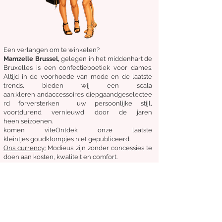
Een verlangen om te winkelen?
Mamzelle Brussel,
gelegen in het midden
hart
de
Bruxelles
is een confectieboetiek voor dames.
Altijd in de voorhoede van mode en de laatste
trends, bieden wij een scala
aan:
kleren
and
accessoires
diepgaand
geselectee
rd
for
versterken
uw persoonlijke stijl,
voortdurend vernieuwd door de jaren
heen
seizoenen.
komen
vite
Ontdek
onze laatste
kleintjes
goudklompjes
niet gepubliceerd.
Ons
currency:
Modieus zijn zonder concessies te
doen aan kosten, kwaliteit en comfort.
Algemene staat van verkoop
Retourneren en ruilen
Leveringen