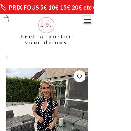
🏷️  PRIX FOUS 5€ 10€ 15€ 20€ etc 😱                🚚 
Prêt-à-porter
voor dames