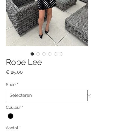
Robe Lee
Prijs
€ 25,00
Snee
*
Couleur
*
Aantal
*