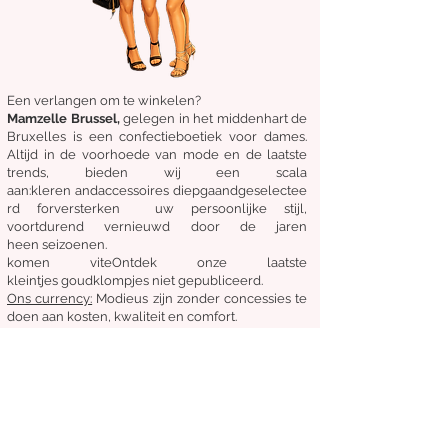
Een verlangen om te winkelen?
Mamzelle Brussel,
gelegen in het midden
hart
de
Bruxelles
is een confectieboetiek voor dames.
Altijd in de voorhoede van mode en de laatste
trends, bieden wij een scala
aan:
kleren
and
accessoires
diepgaand
geselectee
rd
for
versterken
uw persoonlijke stijl,
voortdurend vernieuwd door de jaren
heen
seizoenen.
komen
vite
Ontdek
onze laatste
kleintjes
goudklompjes
niet gepubliceerd.
Ons
currency:
Modieus zijn zonder concessies te
doen aan kosten, kwaliteit en comfort.
Algemene staat van verkoop
Retourneren en ruilen
Leveringen