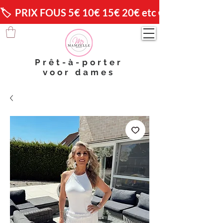
🏷️  PRIX FOUS 5€ 10€ 15€ 20€ etc 😱                🚚 
Prêt-à-porter
voor dames