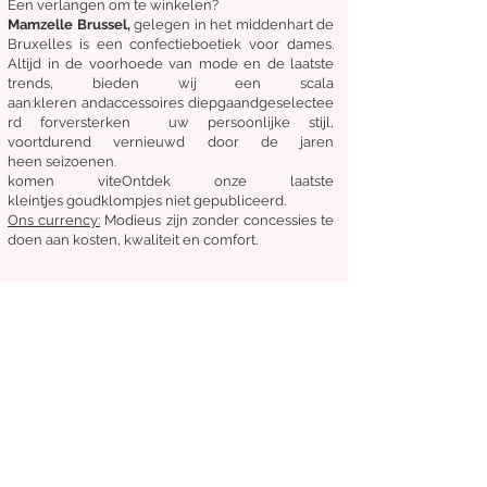
Een verlangen om te winkelen?
Mamzelle Brussel,
gelegen in het midden
hart
de
Bruxelles
is een confectieboetiek voor dames.
Altijd in de voorhoede van mode en de laatste
trends, bieden wij een scala
aan:
kleren
and
accessoires
diepgaand
geselectee
rd
for
versterken
uw persoonlijke stijl,
voortdurend vernieuwd door de jaren
heen
seizoenen.
komen
vite
Ontdek
onze laatste
kleintjes
goudklompjes
niet gepubliceerd.
Ons
currency:
Modieus zijn zonder concessies te
doen aan kosten, kwaliteit en comfort.
Algemene staat van verkoop
Retourneren en ruilen
Leveringen
Volg ons