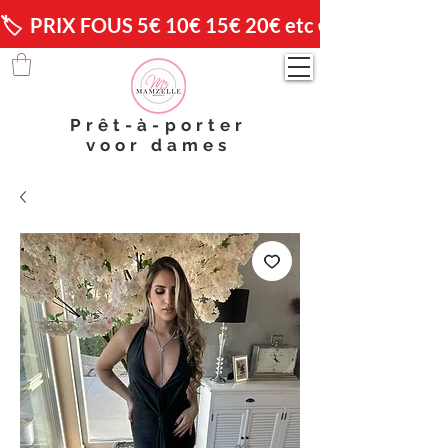
🏷️  PRIX FOUS 5€ 10€ 15€ 20€ etc 😱                🚚 
Prêt-à-porter
voor dames