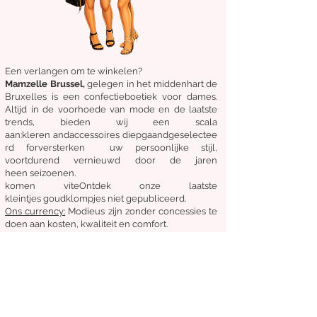
Een verlangen om te winkelen?
Mamzelle Brussel,
gelegen in het midden
hart
de
Bruxelles
is een confectieboetiek voor dames.
Altijd in de voorhoede van mode en de laatste
trends, bieden wij een scala
aan:
kleren
and
accessoires
diepgaand
geselectee
rd
for
versterken
uw persoonlijke stijl,
voortdurend vernieuwd door de jaren
heen
seizoenen.
komen
vite
Ontdek
onze laatste
kleintjes
goudklompjes
niet gepubliceerd.
Ons
currency:
Modieus zijn zonder concessies te
doen aan kosten, kwaliteit en comfort.
Algemene staat van verkoop
Retourneren en ruilen
Leveringen