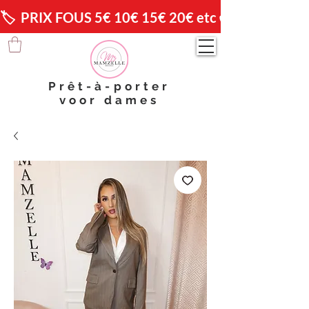
🏷️  PRIX FOUS 5€ 10€ 15€ 20€ etc 😱                🚚 
Prêt-à-porter
voor dames