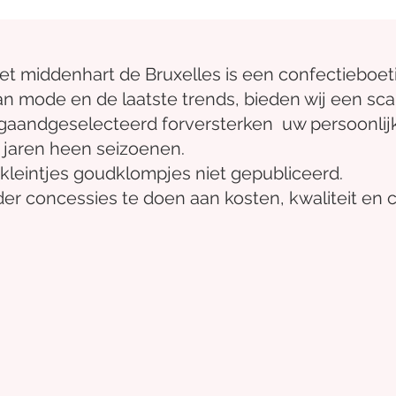
het midden
hart
de Bruxelles
is een confectieboet
an mode en de laatste trends, bieden wij een sca
gaand
geselecteerd
for
versterken
uw persoonlijke
 jaren heen
seizoenen.
kleintjes
goudklompjes
niet gepubliceerd.
er concessies te doen aan kosten, kwaliteit en 