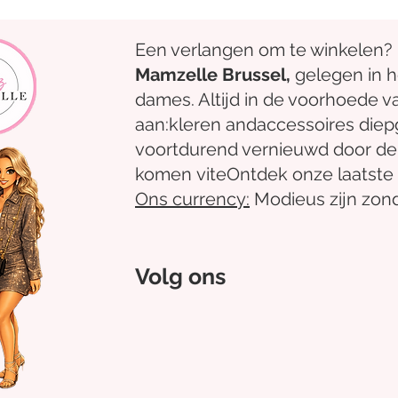
Een verlangen om te winkelen?
Mamzelle Brussel,
gelegen in 
dames. Altijd in de voorhoede v
aan:
kleren
and
accessoires
diep
voortdurend vernieuwd door de
komen
vite
Ontdek
onze laatste 
Ons
currency:
Modieus zijn zond
Volg ons