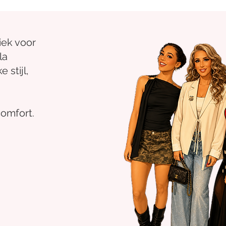
iek voor
la
 stijl,
comfort.