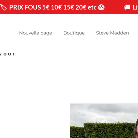
🏷️  PRIX FOUS 5€ 10€ 15€ 20€ etc 😱                🚚 
Nouvelle page
Boutique
Steve Madden
voor