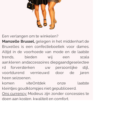
Een verlangen om te winkelen?
Mamzelle Brussel,
gelegen in het midden
hart
de
Bruxelles
is een confectieboetiek voor dames.
Altijd in de voorhoede van mode en de laatste
trends, bieden wij een scala
aan:
kleren
and
accessoires
diepgaand
geselectee
rd
for
versterken
uw persoonlijke stijl,
voortdurend vernieuwd door de jaren
heen
seizoenen.
komen
vite
Ontdek
onze laatste
kleintjes
goudklompjes
niet gepubliceerd.
Ons
currency:
Modieus zijn zonder concessies te
doen aan kosten, kwaliteit en comfort.
Algemene staat van verkoop
Retourneren en ruilen