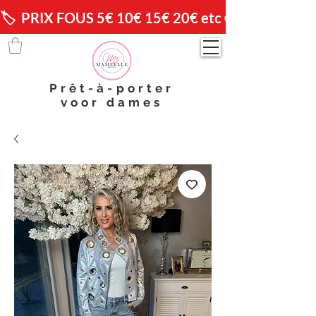
🏷️  PRIX FOUS 5€ 10€ 15€ 20€ etc 😱                🚚 
Prêt-à-porter
voor dames