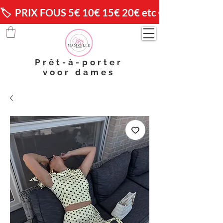
🏷️  PRIX FOUS 5€ 10€ 15€ 20€ etc 😱                🚚 
Prêt-à-porter
voor dames