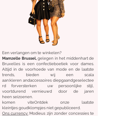
Een verlangen om te winkelen?
Mamzelle Brussel,
gelegen in het midden
hart
de
Bruxelles
is een confectieboetiek voor dames.
Altijd in de voorhoede van mode en de laatste
trends, bieden wij een scala
aan:
kleren
and
accessoires
diepgaand
geselectee
rd
for
versterken
uw persoonlijke stijl,
voortdurend vernieuwd door de jaren
heen
seizoenen.
komen
vite
Ontdek
onze laatste
kleintjes
goudklompjes
niet gepubliceerd.
Ons
currency:
Modieus zijn zonder concessies te
doen aan kosten, kwaliteit en comfort.