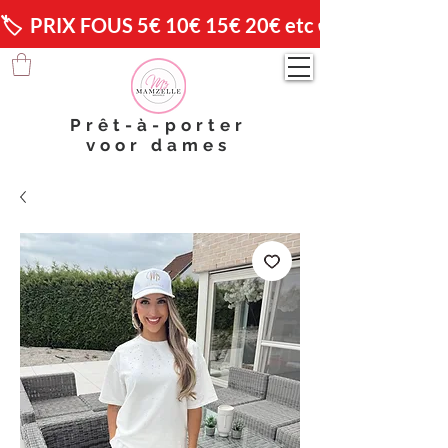
🏷️  PRIX FOUS 5€ 10€ 15€ 20€ etc 😱                🚚 
Prêt-à-porter
voor dames