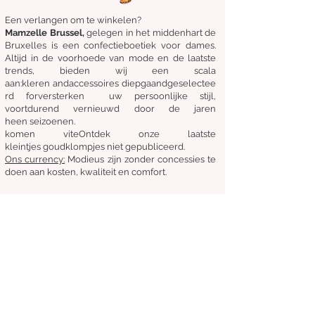
Een verlangen om te winkelen?
Mamzelle Brussel,
gelegen in het midden
hart
de
Bruxelles
is een confectieboetiek voor dames.
Altijd in de voorhoede van mode en de laatste
trends, bieden wij een scala
aan:
kleren
and
accessoires
diepgaand
geselectee
rd
for
versterken
uw persoonlijke stijl,
voortdurend vernieuwd door de jaren
heen
seizoenen.
komen
vite
Ontdek
onze laatste
kleintjes
goudklompjes
niet gepubliceerd.
Ons
currency:
Modieus zijn zonder concessies te
doen aan kosten, kwaliteit en comfort.
Algemene staat van verkoop
Retourneren en ruilen
Leveringen
Volg ons