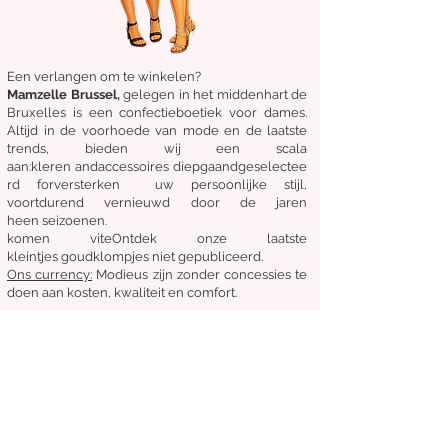
Een verlangen om te winkelen?
Mamzelle Brussel,
gelegen in het midden
hart
de
Bruxelles
is een confectieboetiek voor dames.
Altijd in de voorhoede van mode en de laatste
trends, bieden wij een scala
aan:
kleren
and
accessoires
diepgaand
geselectee
rd
for
versterken
uw persoonlijke stijl,
voortdurend vernieuwd door de jaren
heen
seizoenen.
komen
vite
Ontdek
onze laatste
kleintjes
goudklompjes
niet gepubliceerd.
Ons
currency:
Modieus zijn zonder concessies te
doen aan kosten, kwaliteit en comfort.
Algemene staat van verkoop
Retourneren en ruilen
Leveringen