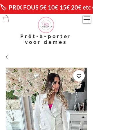
🏷️  PRIX FOUS 5€ 10€ 15€ 20€ etc 😱                🚚 
Prêt-à-porter
voor dames