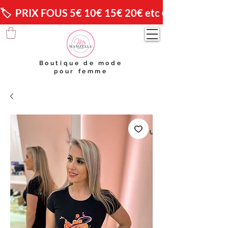
🏷️  PRIX FOUS 5€ 10€ 15€ 20€ etc 😱                🚚 
Boutique de mode
pour femme