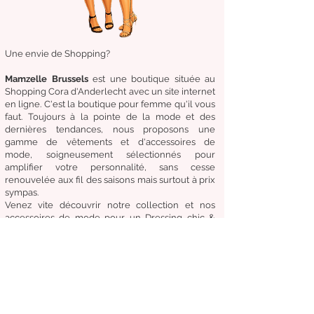
Une envie de Shopping?
Mamzelle Brussels
est une boutique située au
Shopping Cora d'Anderlecht avec un site internet
en ligne. C'est la boutique
pour femme qu'il vous
faut. Toujours à la pointe de la mode et des
dernières tendances, nous proposons une
gamme de
vêtements
et d'
accessoires de
mode,
soigneusement
sélectionnés
pour
amplifier
votre
personnalité
, sans cesse
renouvelée aux fil des
saisons mais surtout à prix
sympas.
Venez
vite
découvrir
notre collection et
nos
accessoires de mode pour un Dressing chic &
tendance en toute circonstance.
Notre
devise:
Être à la mode sans compromettre
le coût, la qualité et le confort.