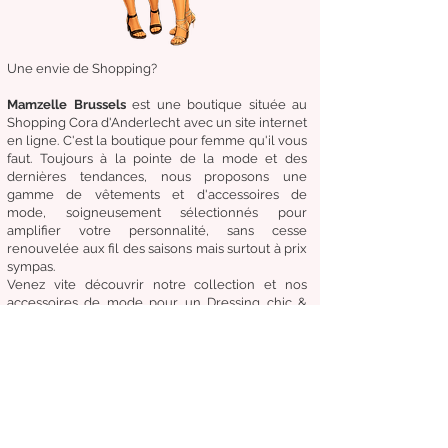
Une envie de Shopping?
Mamzelle Brussels
est une boutique située au
Shopping Cora d'Anderlecht avec un site internet
en ligne. C'est la boutique
pour femme qu'il vous
faut. Toujours à la pointe de la mode et des
dernières tendances, nous proposons une
gamme de
vêtements
et d'
accessoires de
mode,
soigneusement
sélectionnés
pour
amplifier
votre
personnalité
, sans cesse
renouvelée aux fil des
saisons mais surtout à prix
sympas.
Venez
vite
découvrir
notre collection et
nos
accessoires de mode pour un Dressing chic &
tendance en toute circonstance.
Notre
devise:
Être à la mode sans compromettre
le coût, la qualité et le confort.
Condition générale de vente