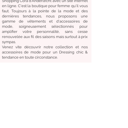
Shopping Cora d'Anderlecht avec un site internet
en ligne. C'est la boutique
pour femme qu'il vous
faut. Toujours à la pointe de la mode et des
dernières tendances, nous proposons une
gamme de
vêtements
et d'
accessoires de
mode,
soigneusement
sélectionnés
pour
amplifier
votre
personnalité
, sans cesse
renouvelée aux fil des
saisons mais surtout à prix
sympas.
Venez
vite
découvrir
notre collection et
nos
accessoires de mode pour un Dressing chic &
tendance en toute circonstance.
Notre
devise:
Être à la mode sans compromettre
le coût, la qualité et le confort.
Condition générale de vente
Retours & échanges
Livraisons
Suivez-nous