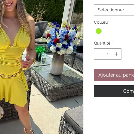
Sélectionner
Couleur
*
Quantité
*
Ajouter au pani
Comm