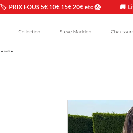
🏷️  PRIX FOUS 5€ 10€ 15€ 20€ etc 😱                🚚 
Collection
Steve Madden
Chaussur
 femme