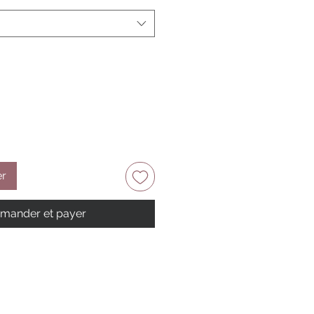
er
ander et payer