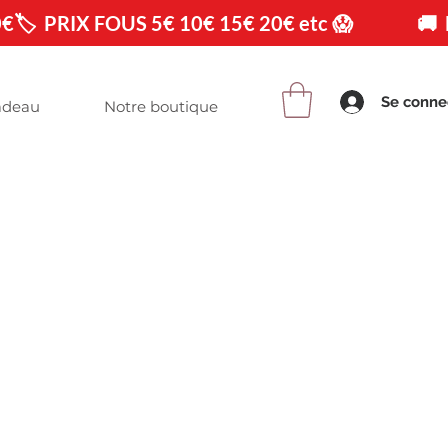
0€
Se conne
adeau
Notre boutique