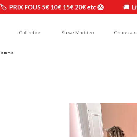
🏷️  PRIX FOUS 5€ 10€ 15€ 20€ etc 😱                🚚 
Collection
Steve Madden
Chaussur
 femme