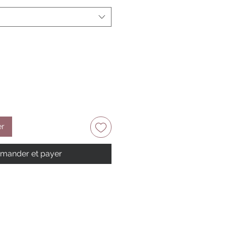
er
ander et payer