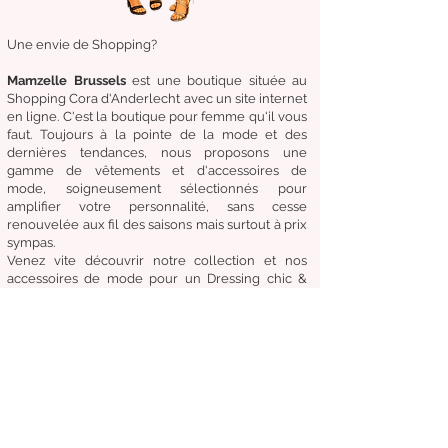
Une envie de Shopping?
Mamzelle Brussels
est une boutique située au
Shopping Cora d'Anderlecht avec un site internet
en ligne. C'est la boutique
pour femme qu'il vous
faut. Toujours à la pointe de la mode et des
dernières tendances, nous proposons une
gamme de
vêtements
et d'
accessoires de
mode,
soigneusement
sélectionnés
pour
amplifier
votre
personnalité
, sans cesse
renouvelée aux fil des
saisons mais surtout à prix
sympas.
Venez
vite
découvrir
notre collection et
nos
accessoires de mode pour un Dressing chic &
tendance en toute circonstance.
Notre
devise:
Être à la mode sans compromettre
le coût, la qualité et le confort.
Condition générale de vente
Retours & échanges