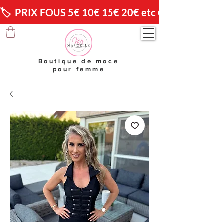
🏷️  PRIX FOUS 5€ 10€ 15€ 20€ etc 😱                🚚 
Boutique de mode
pour femme