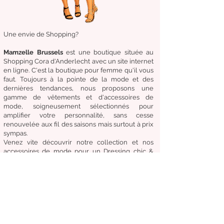
Une envie de Shopping?
Mamzelle Brussels
est une boutique située au
Shopping Cora d'Anderlecht avec un site internet
en ligne. C'est la boutique
pour femme qu'il vous
faut. Toujours à la pointe de la mode et des
dernières tendances, nous proposons une
gamme de
vêtements
et d'
accessoires de
mode,
soigneusement
sélectionnés
pour
amplifier
votre
personnalité
, sans cesse
renouvelée aux fil des
saisons mais surtout à prix
sympas.
Venez
vite
découvrir
notre collection et
nos
accessoires de mode pour un Dressing chic &
tendance en toute circonstance.
Notre
devise:
Être à la mode sans compromettre
le coût, la qualité et le confort.
Condition générale de vente