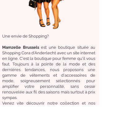
Une envie de Shopping?
Mamzelle Brussels
est une boutique située au
Shopping Cora d'Anderlecht avec un site internet
en ligne. C'est la boutique
pour femme qu'il vous
faut. Toujours à la pointe de la mode et des
dernières tendances, nous proposons une
gamme de
vêtements
et d'
accessoires de
mode,
soigneusement
sélectionnés
pour
amplifier
votre
personnalité
, sans cesse
renouvelée aux fil des
saisons mais surtout à prix
sympas.
Venez
vite
découvrir
notre collection et
nos
accessoires de mode pour un Dressing chic &
tendance en toute circonstance.
Notre
devise:
Être à la mode sans compromettre
le coût, la qualité et le confort.