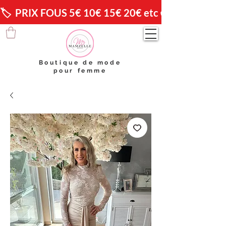
🏷️  PRIX FOUS 5€ 10€ 15€ 20€ etc 😱                🚚 
Boutique de mode
pour femme