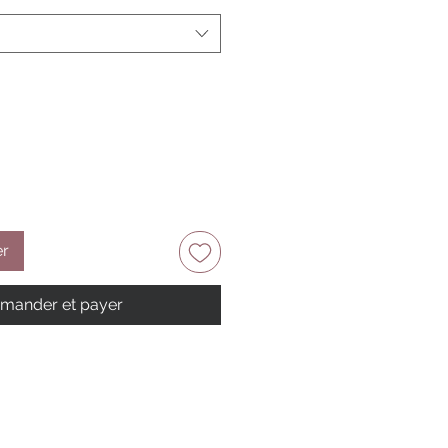
er
ander et payer