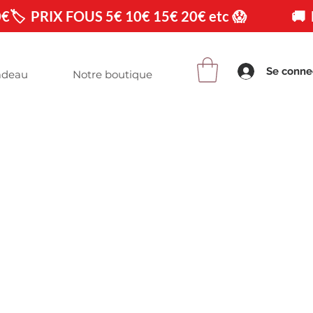
0€
Se conne
adeau
Notre boutique