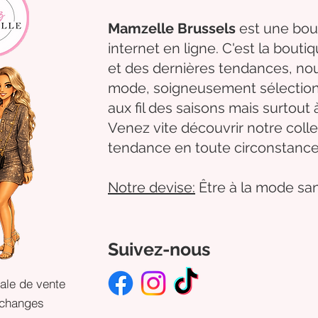
Mamzelle Brussels
est une bou
internet en ligne. C'est la bouti
et des dernières tendances, 
mode,
soigneusement
sélectio
aux fil des
saisons mais surtout 
Venez
vite
découvrir
notre colle
tendance en toute circonstance
Notre
devise:
Être à la mode san
Suivez-nous
ale de vente
échanges