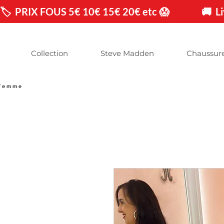
🏷️  PRIX FOUS 5€ 10€ 15€ 20€ etc 😱                🚚 
Collection
Steve Madden
Chaussur
 femme