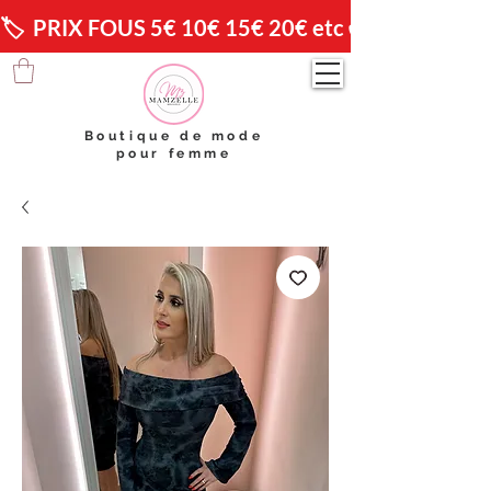
🏷️  PRIX FOUS 5€ 10€ 15€ 20€ etc 😱                🚚 
Boutique de mode
pour femme