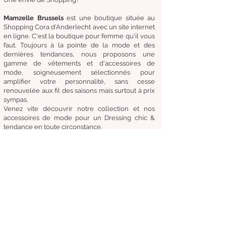
Mamzelle Brussels
est une boutique située au
Shopping Cora d'Anderlecht avec un site internet
en ligne. C'est la boutique
pour femme qu'il vous
faut. Toujours à la pointe de la mode et des
dernières tendances, nous proposons une
gamme de
vêtements
et d'
accessoires de
mode,
soigneusement
sélectionnés
pour
amplifier
votre
personnalité
, sans cesse
renouvelée aux fil des
saisons mais surtout à prix
sympas.
Venez
vite
découvrir
notre collection et
nos
accessoires de mode pour un Dressing chic &
tendance en toute circonstance.
Notre
devise:
Être à la mode sans compromettre
le coût, la qualité et le confort.
Condition générale de vente
Retours & échanges
Livraisons