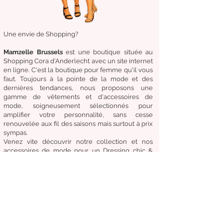
Une envie de Shopping?
Mamzelle Brussels
est une boutique située au
Shopping Cora d'Anderlecht avec un site internet
en ligne. C'est la boutique
pour femme qu'il vous
faut. Toujours à la pointe de la mode et des
dernières tendances, nous proposons une
gamme de
vêtements
et d'
accessoires de
mode,
soigneusement
sélectionnés
pour
amplifier
votre
personnalité
, sans cesse
renouvelée aux fil des
saisons mais surtout à prix
sympas.
Venez
vite
découvrir
notre collection et
nos
accessoires de mode pour un Dressing chic &
tendance en toute circonstance.
Notre
devise:
Être à la mode sans compromettre
le coût, la qualité et le confort.
Condition générale de vente