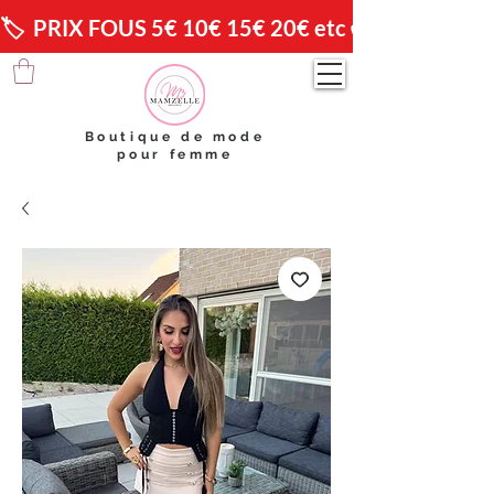
🏷️  PRIX FOUS 5€ 10€ 15€ 20€ etc 😱                🚚 
Boutique de mode
pour femme