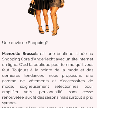
Une envie de Shopping?
Mamzelle Brussels
est une boutique située au
Shopping Cora d'Anderlecht avec un site internet
en ligne. C'est la boutique
pour femme qu'il vous
faut. Toujours à la pointe de la mode et des
dernières tendances, nous proposons une
gamme de
vêtements
et d'
accessoires de
mode,
soigneusement
sélectionnés
pour
amplifier
votre
personnalité
, sans cesse
renouvelée aux fil des
saisons mais surtout à prix
sympas.
Venez
vite
découvrir
notre collection et
nos
accessoires de mode pour un Dressing chic &
tendance en toute circonstance.
Notre
devise:
Être à la mode sans compromettre
le coût, la qualité et le confort.