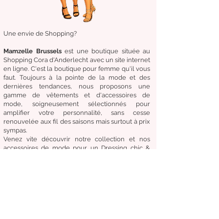
Une envie de Shopping?
Mamzelle Brussels
est une boutique située au
Shopping Cora d'Anderlecht avec un site internet
en ligne. C'est la boutique
pour femme qu'il vous
faut. Toujours à la pointe de la mode et des
dernières tendances, nous proposons une
gamme de
vêtements
et d'
accessoires de
mode,
soigneusement
sélectionnés
pour
amplifier
votre
personnalité
, sans cesse
renouvelée aux fil des
saisons mais surtout à prix
sympas.
Venez
vite
découvrir
notre collection et
nos
accessoires de mode pour un Dressing chic &
tendance en toute circonstance.
Notre
devise:
Être à la mode sans compromettre
le coût, la qualité et le confort.
Condition générale de vente