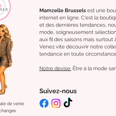
Mamzelle Brussels
est une bou
internet en ligne. C'est la bouti
et des dernières tendances, 
mode,
soigneusement
sélectio
aux fil des
saisons mais surtout 
Venez
vite
découvrir
notre colle
tendance en toute circonstance
Notre
devise:
Être à la mode san
Suivez-nous
ale de vente
échanges