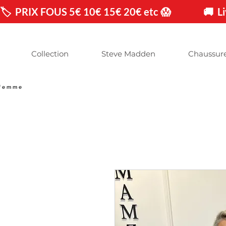
🏷️  PRIX FOUS 5€ 10€ 15€ 20€ etc 😱                🚚 
Collection
Steve Madden
Chaussur
 femme