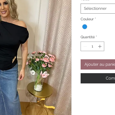
Sélectionner
Couleur
*
Quantité
*
Ajouter au pani
Comm