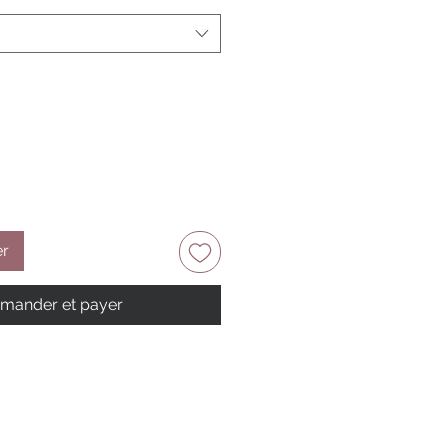
er
ander et payer