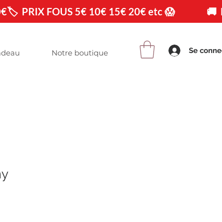
0€
Se conne
adeau
Notre boutique
my