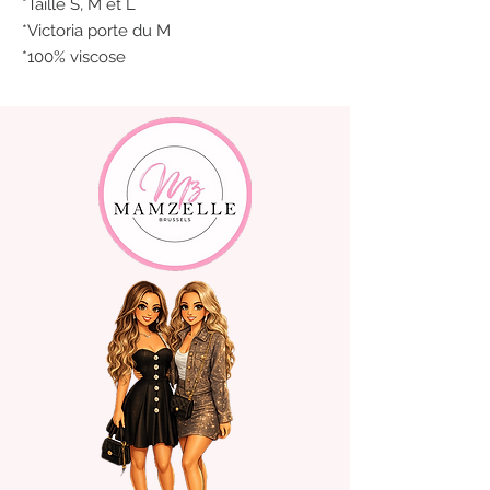
*Taille S, M et L
*Victoria porte du M
*100% viscose