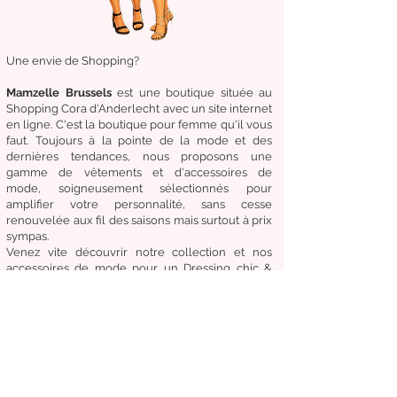
Une envie de Shopping?
Mamzelle Brussels
est une boutique située au
Shopping Cora d'Anderlecht avec un site internet
en ligne. C'est la boutique
pour femme qu'il vous
faut. Toujours à la pointe de la mode et des
dernières tendances, nous proposons une
gamme de
vêtements
et d'
accessoires de
mode,
soigneusement
sélectionnés
pour
amplifier
votre
personnalité
, sans cesse
renouvelée aux fil des
saisons mais surtout à prix
sympas.
Venez
vite
découvrir
notre collection et
nos
accessoires de mode pour un Dressing chic &
tendance en toute circonstance.
Notre
devise:
Être à la mode sans compromettre
le coût, la qualité et le confort.
Condition générale de vente