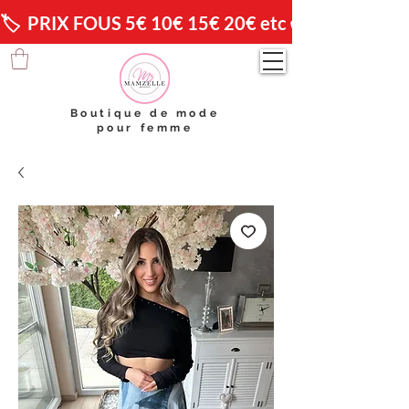
🏷️  PRIX FOUS 5€ 10€ 15€ 20€ etc 😱                🚚 
Boutique de mode
pour femme