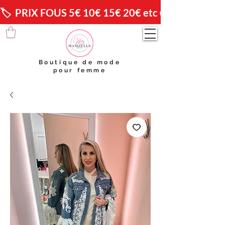
🏷️  PRIX FOUS 5€ 10€ 15€ 20€ etc 😱                🚚 
Boutique de mode
pour femme