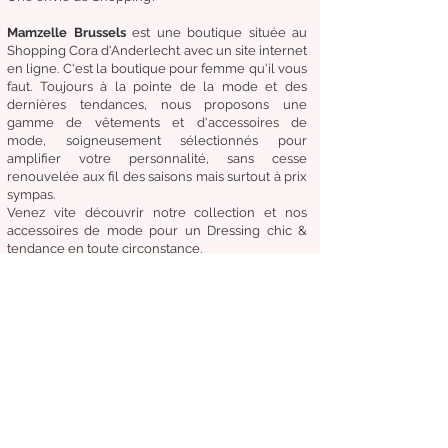
Mamzelle Brussels
est une boutique située au
Shopping Cora d'Anderlecht avec un site internet
en ligne. C'est la boutique
pour femme qu'il vous
faut. Toujours à la pointe de la mode et des
dernières tendances, nous proposons une
gamme de
vêtements
et d'
accessoires de
mode,
soigneusement
sélectionnés
pour
amplifier
votre
personnalité
, sans cesse
renouvelée aux fil des
saisons mais surtout à prix
sympas.
Venez
vite
découvrir
notre collection et
nos
accessoires de mode pour un Dressing chic &
tendance en toute circonstance.
Notre
devise:
Être à la mode sans compromettre
le coût, la qualité et le confort.
Condition générale de vente
Retours & échanges
Livraisons