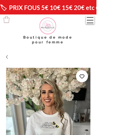
🏷️  PRIX FOUS 5€ 10€ 15€ 20€ etc 😱                🚚 
Boutique de mode
pour femme