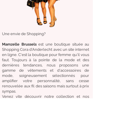
Une envie de Shopping?
Mamzelle Brussels
est une boutique située au
Shopping Cora d'Anderlecht avec un site internet
en ligne. C'est la boutique
pour femme qu'il vous
faut. Toujours à la pointe de la mode et des
dernières tendances, nous proposons une
gamme de
vêtements
et d'
accessoires de
mode,
soigneusement
sélectionnés
pour
amplifier
votre
personnalité
, sans cesse
renouvelée aux fil des
saisons mais surtout à prix
sympas.
Venez
vite
découvrir
notre collection et
nos
accessoires de mode pour un Dressing chic &
tendance en toute circonstance.
Notre
devise:
Être à la mode sans compromettre
le coût, la qualité et le confort.