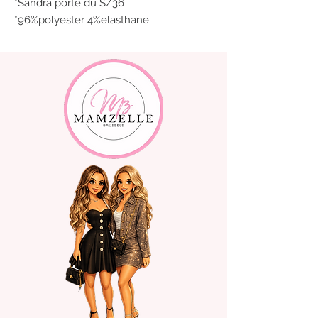
*Sandra porte du S/36
*96%polyester 4%elasthane