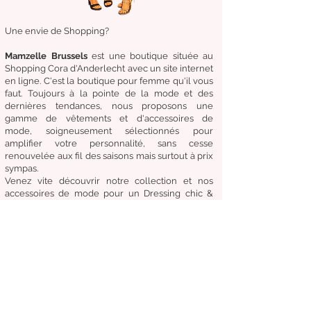
Une envie de Shopping?
Mamzelle Brussels
est une boutique située au
Shopping Cora d'Anderlecht avec un site internet
en ligne. C'est la boutique
pour femme qu'il vous
faut. Toujours à la pointe de la mode et des
dernières tendances, nous proposons une
gamme de
vêtements
et d'
accessoires de
mode,
soigneusement
sélectionnés
pour
amplifier
votre
personnalité
, sans cesse
renouvelée aux fil des
saisons mais surtout à prix
sympas.
Venez
vite
découvrir
notre collection et
nos
accessoires de mode pour un Dressing chic &
tendance en toute circonstance.
Notre
devise:
Être à la mode sans compromettre
le coût, la qualité et le confort.
Condition générale de vente
Retours & échanges