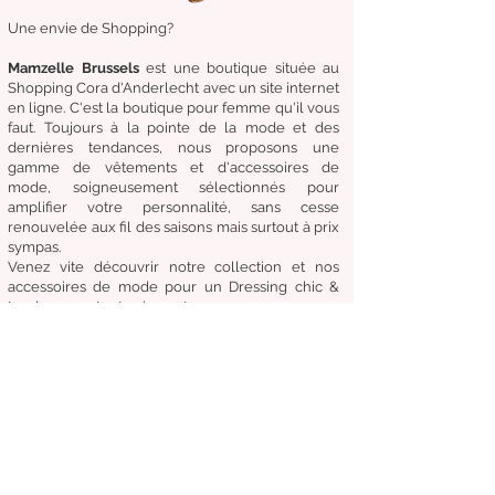
Une envie de Shopping?
Mamzelle Brussels
est une boutique située au
Shopping Cora d'Anderlecht avec un site internet
en ligne. C'est la boutique
pour femme qu'il vous
faut. Toujours à la pointe de la mode et des
dernières tendances, nous proposons une
gamme de
vêtements
et d'
accessoires de
mode,
soigneusement
sélectionnés
pour
amplifier
votre
personnalité
, sans cesse
renouvelée aux fil des
saisons mais surtout à prix
sympas.
Venez
vite
découvrir
notre collection et
nos
accessoires de mode pour un Dressing chic &
tendance en toute circonstance.
Notre
devise:
Être à la mode sans compromettre
le coût, la qualité et le confort.
Condition générale de vente
Retours & échanges