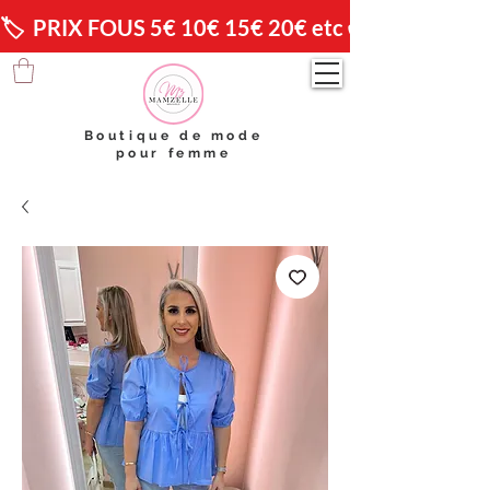
🏷️  PRIX FOUS 5€ 10€ 15€ 20€ etc 😱                🚚 
Boutique de mode
pour femme