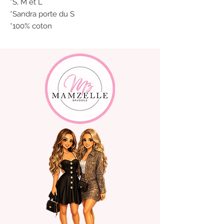
*S, M et L
*Sandra porte du S
*100% coton