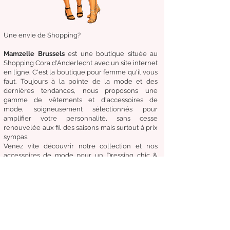
Une envie de Shopping?
Mamzelle Brussels
est une boutique située au
Shopping Cora d'Anderlecht avec un site internet
en ligne. C'est la boutique
pour femme qu'il vous
faut. Toujours à la pointe de la mode et des
dernières tendances, nous proposons une
gamme de
vêtements
et d'
accessoires de
mode,
soigneusement
sélectionnés
pour
amplifier
votre
personnalité
, sans cesse
renouvelée aux fil des
saisons mais surtout à prix
sympas.
Venez
vite
découvrir
notre collection et
nos
accessoires de mode pour un Dressing chic &
tendance en toute circonstance.
Notre
devise:
Être à la mode sans compromettre
le coût, la qualité et le confort.
Condition générale de vente