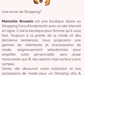
Une envie de Shopping?
Mamzelle Brussels
est une boutique située au
Shopping Cora d'Anderlecht avec un site internet
en ligne. C'est la boutique
pour femme qu'il vous
faut. Toujours à la pointe de la mode et des
dernières tendances, nous proposons une
gamme de
vêtements
et d'
accessoires de
mode,
soigneusement
sélectionnés
pour
amplifier
votre
personnalité
, sans cesse
renouvelée aux fil des
saisons mais surtout à prix
sympas.
Venez
vite
découvrir
notre collection et
nos
accessoires de mode pour un Dressing chic &
tendance en toute circonstance.
Notre
devise:
Être à la mode sans compromettre
le coût, la qualité et le confort.
Condition générale de vente
Retours & échanges