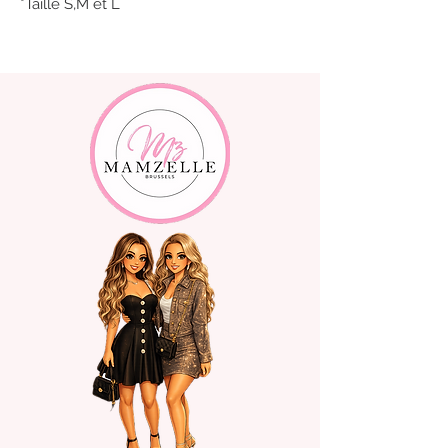
*Taille S,M et L