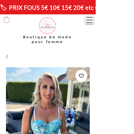
🏷️  PRIX FOUS 5€ 10€ 15€ 20€ etc 😱                🚚 
Boutique de mode
pour femme