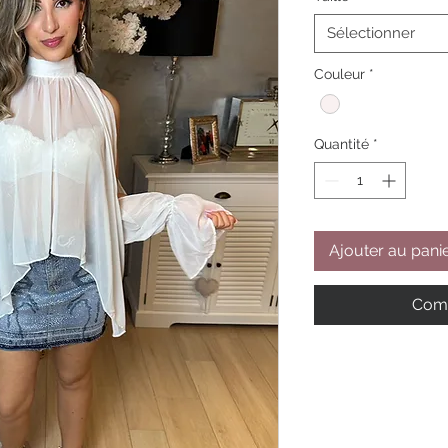
Sélectionner
Couleur
*
Quantité
*
Ajouter au pani
Comm