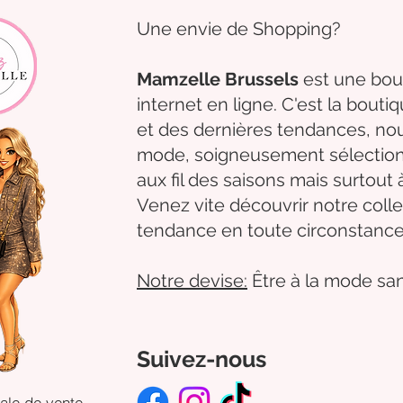
Une envie de Shopping?
Mamzelle Brussels
est une bou
internet en ligne. C'est la bouti
et des dernières tendances, 
mode,
soigneusement
sélectio
aux fil des
saisons mais surtout 
Venez
vite
découvrir
notre colle
tendance en toute circonstance
Notre
devise:
Être à la mode san
Suivez-nous
ale de vente