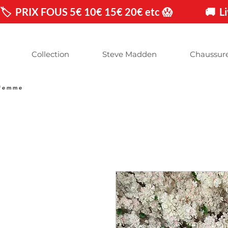
🏷️  PRIX FOUS 5€ 10€ 15€ 20€ etc 😱                🚚 
Collection
Steve Madden
Chaussur
 femme