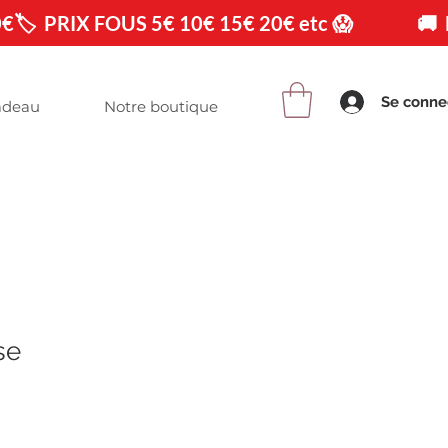
0€
Se conne
adeau
Notre boutique
se