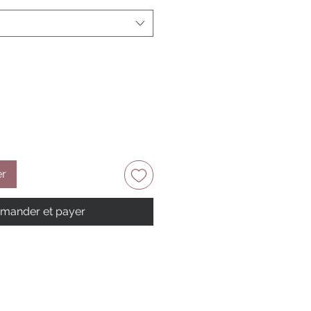
er
ander et payer