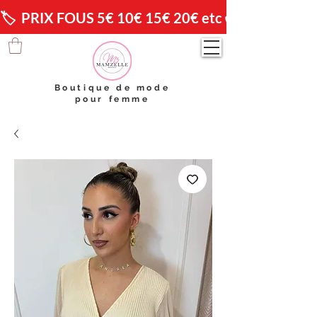
🏷️  PRIX FOUS 5€ 10€ 15€ 20€ etc 😱                🚚 
Boutique de mode
pour femme