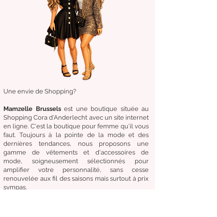
Une envie de Shopping?
Mamzelle Brussels
est une boutique située au
Shopping Cora d'Anderlecht avec un site internet
en ligne. C'est la boutique
pour femme qu'il vous
faut. Toujours à la pointe de la mode et des
dernières tendances, nous proposons une
gamme de
vêtements
et d'
accessoires de
mode,
soigneusement
sélectionnés
pour
amplifier
votre
personnalité
, sans cesse
renouvelée aux fil des
saisons mais surtout à prix
sympas.
Venez
vite
découvrir
notre collection et
nos
accessoires de mode pour un Dressing chic &
tendance en toute circonstance.