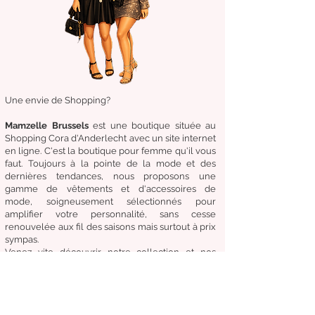
Une envie de Shopping?
Mamzelle Brussels
est une boutique située au
Shopping Cora d'Anderlecht avec un site internet
en ligne. C'est la boutique
pour femme qu'il vous
faut. Toujours à la pointe de la mode et des
dernières tendances, nous proposons une
gamme de
vêtements
et d'
accessoires de
mode,
soigneusement
sélectionnés
pour
amplifier
votre
personnalité
, sans cesse
renouvelée aux fil des
saisons mais surtout à prix
sympas.
Venez
vite
découvrir
notre collection et
nos
accessoires de mode pour un Dressing chic &
tendance en toute circonstance.
Notre
devise:
Être à la mode sans compromettre