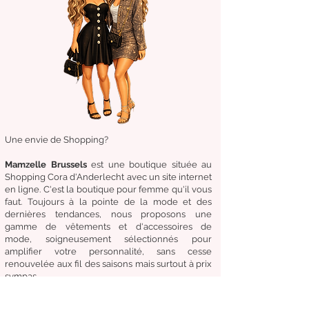
Une envie de Shopping?
Mamzelle Brussels
est une boutique située au
Shopping Cora d'Anderlecht avec un site internet
en ligne. C'est la boutique
pour femme qu'il vous
faut. Toujours à la pointe de la mode et des
dernières tendances, nous proposons une
gamme de
vêtements
et d'
accessoires de
mode,
soigneusement
sélectionnés
pour
amplifier
votre
personnalité
, sans cesse
renouvelée aux fil des
saisons mais surtout à prix
sympas.
Venez
vite
découvrir
notre collection et
nos
accessoires de mode pour un Dressing chic &