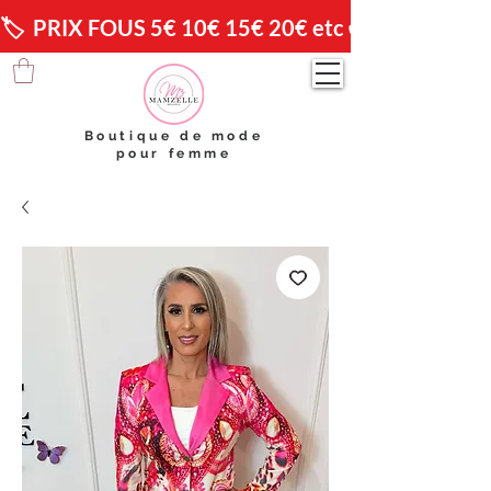
🏷️  PRIX FOUS 5€ 10€ 15€ 20€ etc 😱                🚚 
Boutique de mode
pour femme