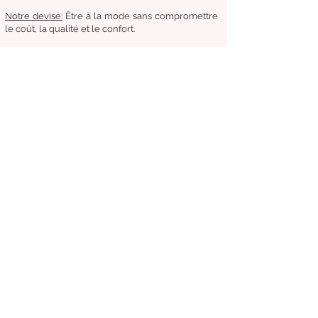
Notre
devise:
Être à la mode sans compromettre
le coût, la qualité et le confort.
Condition générale de vente
Retours & échanges
Livraisons
Suivez-nous