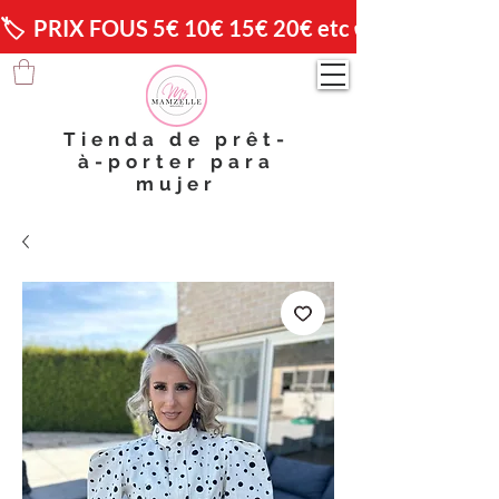
🏷️  PRIX FOUS 5€ 10€ 15€ 20€ etc 😱                🚚 
Tienda de prêt-
à-porter para
mujer