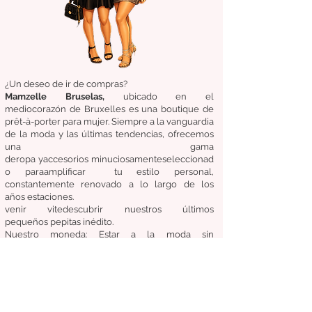
¿Un deseo de ir de compras?
Mamzelle Bruselas,
ubicado en el
medio
corazón
de Bruxelles
es una boutique de
prêt-à-porter para mujer. Siempre a la vanguardia
de la moda y las últimas tendencias, ofrecemos
una gama
de
ropa
y
accesorios
minuciosamente
seleccionad
o
para
amplificar
tu estilo personal,
constantemente renovado a lo largo de los
años
estaciones.
venir
vite
descubrir
nuestros últimos
pequeños
pepitas
inédito.
Nuestro
moneda:
Estar a la moda sin
comprometer el costo, la calidad y la comodidad.
Condiciones generales de venta