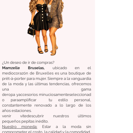
¿Un deseo de ir de compras?
Mamzelle Bruselas,
ubicado en el
medio
corazón
de Bruxelles
es una boutique de
prêt-à-porter para mujer. Siempre a la vanguardia
de la moda y las últimas tendencias, ofrecemos
una gama
de
ropa
y
accesorios
minuciosamente
seleccionad
o
para
amplificar
tu estilo personal,
constantemente renovado a lo largo de los
años
estaciones.
venir
vite
descubrir
nuestros últimos
pequeños
pepitas
inédito.
Nuestro
moneda:
Estar a la moda sin
comprometer el costo, la calidad y la comodidad.