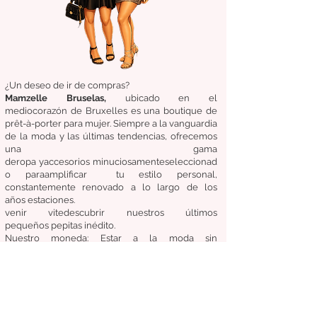
¿Un deseo de ir de compras?
Mamzelle Bruselas,
ubicado en el
medio
corazón
de Bruxelles
es una boutique de
prêt-à-porter para mujer. Siempre a la vanguardia
de la moda y las últimas tendencias, ofrecemos
una gama
de
ropa
y
accesorios
minuciosamente
seleccionad
o
para
amplificar
tu estilo personal,
constantemente renovado a lo largo de los
años
estaciones.
venir
vite
descubrir
nuestros últimos
pequeños
pepitas
inédito.
Nuestro
moneda:
Estar a la moda sin
comprometer el costo, la calidad y la comodidad.
Condiciones generales de venta