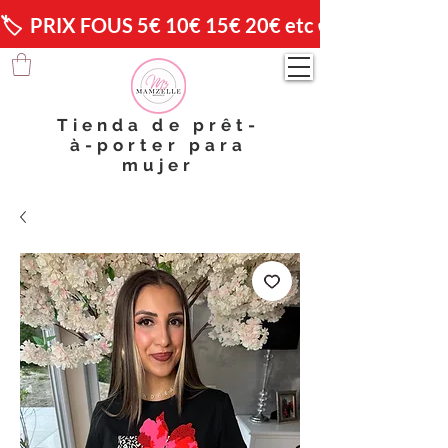
🏷️  PRIX FOUS 5€ 10€ 15€ 20€ etc 😱                🚚 
Tienda de prêt-
à-porter para
mujer