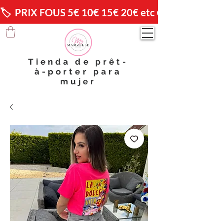
🏷️  PRIX FOUS 5€ 10€ 15€ 20€ etc 😱                🚚 
Tienda de prêt-
à-porter para
mujer