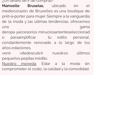
¿Un deseo de ir de compras?
Mamzelle Bruselas,
ubicado en el
medio
corazón
de Bruxelles
es una boutique de
prêt-à-porter para mujer. Siempre a la vanguardia
de la moda y las últimas tendencias, ofrecemos
una gama
de
ropa
y
accesorios
minuciosamente
seleccionad
o
para
amplificar
tu estilo personal,
constantemente renovado a lo largo de los
años
estaciones.
venir
vite
descubrir
nuestros últimos
pequeños
pepitas
inédito.
Nuestro
moneda:
Estar a la moda sin
comprometer el costo, la calidad y la comodidad.
Condiciones generales de venta
Devoluciones / Cambios
entregas
Síganos