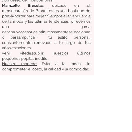
¿Un deseo de ir de compras?
Mamzelle Bruselas,
ubicado en el
medio
corazón
de Bruxelles
es una boutique de
prêt-à-porter para mujer. Siempre a la vanguardia
de la moda y las últimas tendencias, ofrecemos
una gama
de
ropa
y
accesorios
minuciosamente
seleccionad
o
para
amplificar
tu estilo personal,
constantemente renovado a lo largo de los
años
estaciones.
venir
vite
descubrir
nuestros últimos
pequeños
pepitas
inédito.
Nuestro
moneda:
Estar a la moda sin
comprometer el costo, la calidad y la comodidad.
Condiciones generales de venta
Devoluciones / Cambios
entregas
Síganos