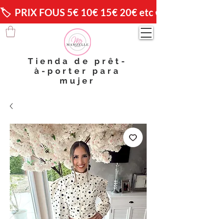
🏷️  PRIX FOUS 5€ 10€ 15€ 20€ etc 😱                🚚 
Tienda de prêt-
à-porter para
mujer